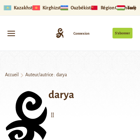
Kazakhstan
Kirghizstan
Ouzbékistan
Région Ouïghoure
Tadjik
S’abonner
Connexion
Accueil
Auteur/autrice : darya
darya
ll