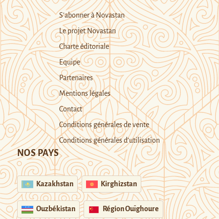
S’abonner à Novastan
Le projet Novastan
Charte éditoriale
Equipe
Partenaires
Mentions légales
Contact
Conditions générales de vente
Conditions générales d’utilisation
NOS PAYS
Kazakhstan
Kirghizstan
Ouzbékistan
Région Ouïghoure