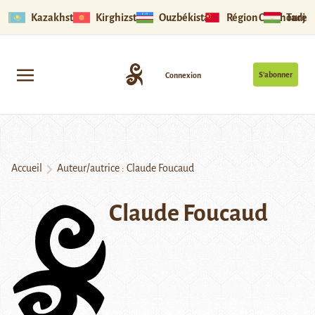
Kazakhstan
Kirghizstan
Ouzbékistan
Région Ouïghoure
Tadjik
S’abonner
Connexion
Accueil
Auteur/autrice : Claude Foucaud
Claude Foucaud