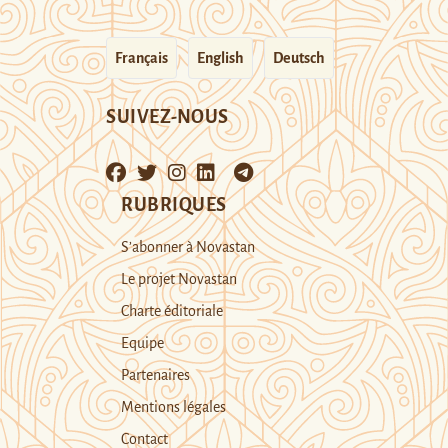
Français
English
Deutsch
SUIVEZ-NOUS
RUBRIQUES
S’abonner à Novastan
Le projet Novastan
Charte éditoriale
Equipe
Partenaires
Mentions légales
Contact