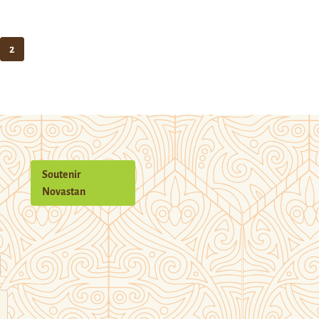
2
Soutenir
Novastan