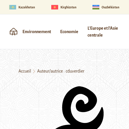
Kazakhstan
Kirghizstan
Ouzbékistan
L'Europe et l'Asie
Environnement
Economie
centrale
Accueil
Auteur/autrice : cduverdier