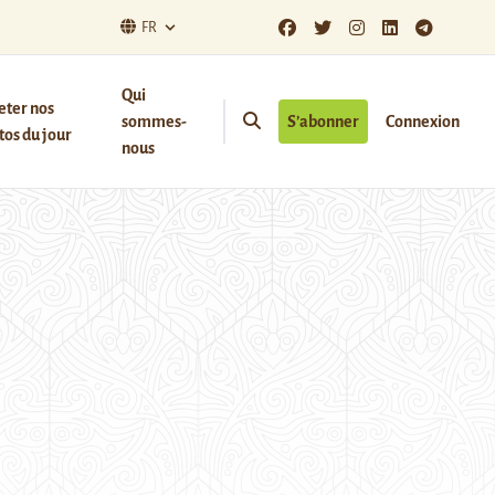
FR
Qui
eter nos
sommes-
S’abonner
Connexion
os du jour
nous