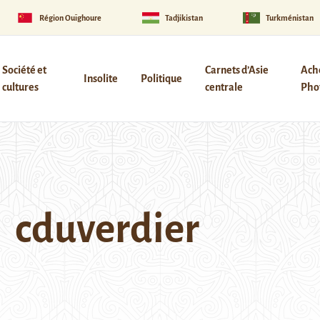
Région Ouïghoure
Tadjikistan
Turkménistan
Société et
Carnets d’Asie
Ach
Insolite
Politique
cultures
centrale
Phot
cduverdier