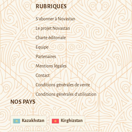
RUBRIQUES
S’abonner à Novastan
Le projet Novastan
Charte éditoriale
Equipe
Partenaires
Mentions légales
Contact
Conditions générales de vente
Conditions générales d’utilisation
NOS PAYS
Kazakhstan
Kirghizstan