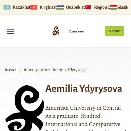
Kazakhstan
Kirghizstan
Ouzbékistan
Région Ouïghoure
Tadjik
S’abonner
Connexion
Accueil
Auteur/autrice : Aemilia Ydyrysova
Aemilia Ydyrysova
American University in Central
Asia graduate. Studied
International and Comparative