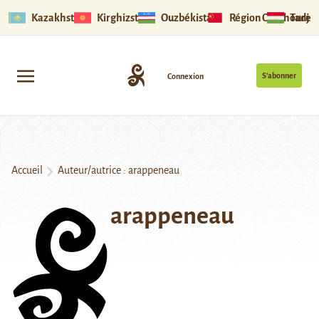
Kazakhstan
Kirghizstan
Ouzbékistan
Région Ouïghoure
Tadjik
S’abonner
Connexion
Accueil
Auteur/autrice : arappeneau
arappeneau