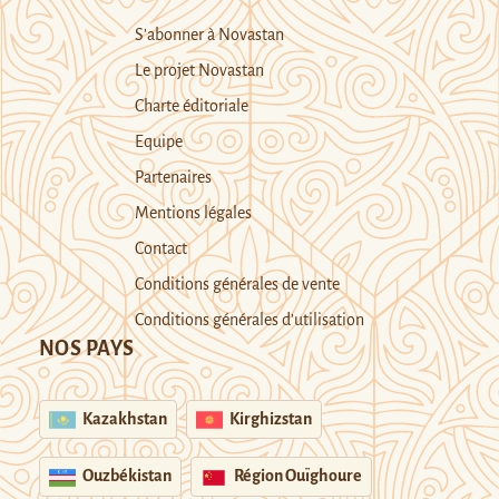
S’abonner à Novastan
Le projet Novastan
Charte éditoriale
Equipe
Partenaires
Mentions légales
Contact
Conditions générales de vente
Conditions générales d’utilisation
NOS PAYS
Kazakhstan
Kirghizstan
Ouzbékistan
Région Ouïghoure