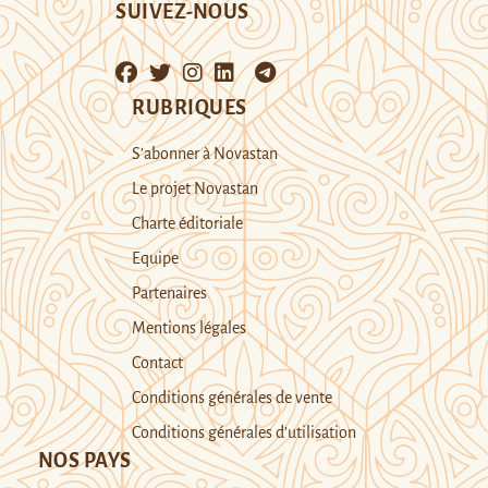
SUIVEZ-NOUS
RUBRIQUES
S’abonner à Novastan
Le projet Novastan
Charte éditoriale
Equipe
Partenaires
Mentions légales
Contact
Conditions générales de vente
Conditions générales d’utilisation
NOS PAYS