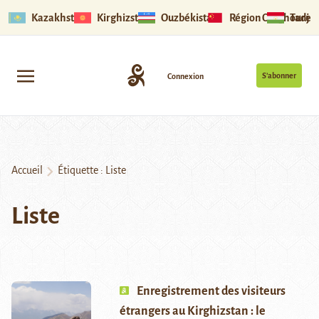
Kazakhstan
Kirghizstan
Ouzbékistan
Région Ouïghoure
Tadjik
S’abonner
Connexion
Accueil
Étiquette :
Liste
Liste
Enregistrement des visiteurs
étrangers au Kirghizstan : le