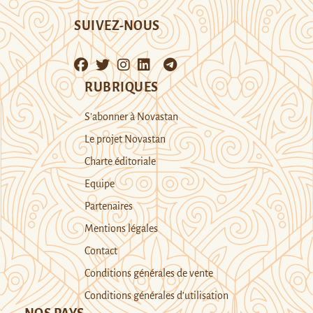
SUIVEZ-NOUS
RUBRIQUES
S’abonner à Novastan
Le projet Novastan
Charte éditoriale
Equipe
Partenaires
Mentions légales
Contact
Conditions générales de vente
Conditions générales d’utilisation