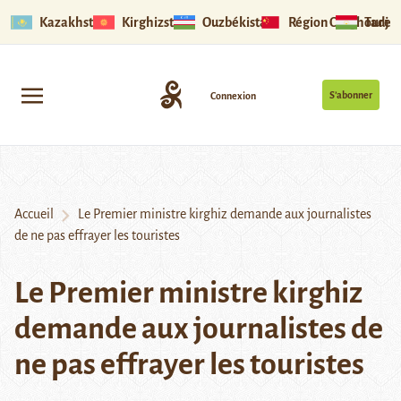
Kazakhstan
Kirghizstan
Ouzbékistan
Région Ouïghoure
Tadjik
S’abonner
Connexion
Accueil
Le Premier ministre kirghiz demande aux journalistes
de ne pas effrayer les touristes
Le Premier ministre kirghiz
demande aux journalistes de
ne pas effrayer les touristes