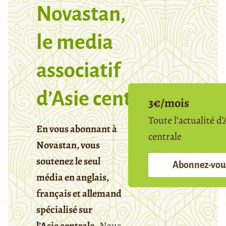
Novastan,
le media
associatif
d’Asie centrale
3€/mois
Toute l’actualité d’
En vous abonnant à
centrale
Novastan, vous
soutenez le seul
Abonnez-vou
média en anglais,
français et allemand
spécialisé sur
l’Asie centrale.
Nous