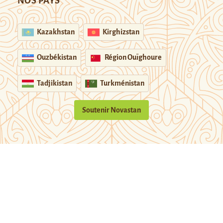
NOS PAYS
Kazakhstan
Kirghizstan
Ouzbékistan
Région Ouïghoure
Tadjikistan
Turkménistan
Soutenir Novastan