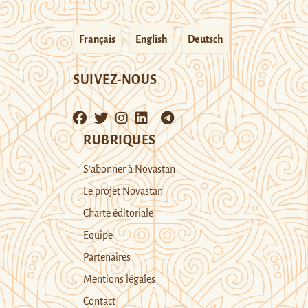
Français
English
Deutsch
SUIVEZ-NOUS
RUBRIQUES
S’abonner à Novastan
Le projet Novastan
Charte éditoriale
Equipe
Partenaires
Mentions légales
Contact