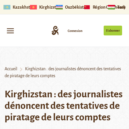
Kazakhstan
Kirghizstan
Ouzbékistan
Région Ouïghoure
Tadjik
S’abonner
Connexion
Accueil
Kirghizstan : des journalistes dénoncent des tentatives
de piratage de leurs comptes
Kirghizstan : des journalistes
dénoncent des tentatives de
piratage de leurs comptes