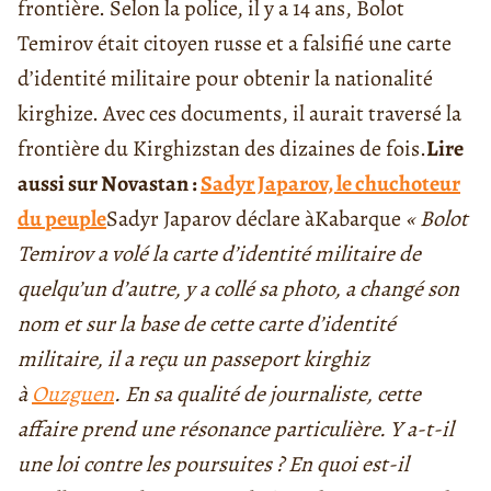
frontière. Selon la police, il y a 14 ans, Bolot
Temirov était citoyen russe et a falsifié une carte
d’identité militaire pour obtenir la nationalité
kirghize. Avec ces documents, il aurait traversé la
frontière du Kirghizstan des dizaines de fois.
Lire
aussi sur Novastan :
Sadyr Japarov, le chuchoteur
du peuple
Sadyr Japarov déclare à
Kabar
que
«
Bolot
Temirov
a volé la carte d’identité militaire de
quelqu’un d’autre, y a collé sa photo, a changé son
nom et sur la base de cette carte d’identité
militaire, il a reçu un passeport kirghiz
à
Ouzguen
.
En sa qualité de journaliste, cette
affaire prend une résonance particulière. Y a-t-il
une loi contre les poursuites ? En quoi est-il