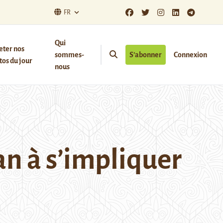
FR
Qui
eter nos
sommes-
S’abonner
Connexion
os du jour
nous
an à s’impliquer