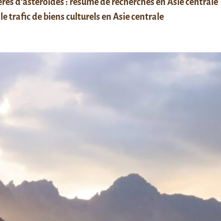
res d’astéroïdes : résumé de recherches en Asie centrale
le trafic de biens culturels en Asie centrale