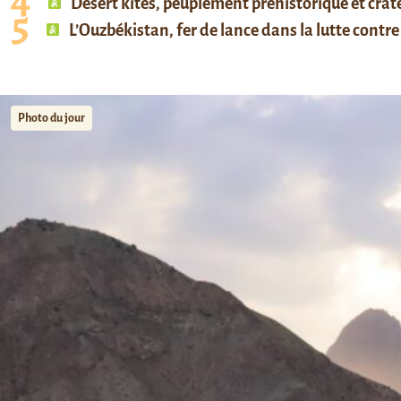
Desert kites, peuplement préhistorique et cratè
L’Ouzbékistan, fer de lance dans la lutte contre 
Photo du jour