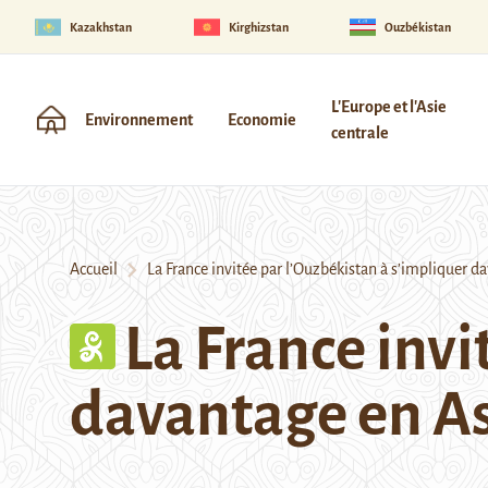
Kazakhstan
Kirghizstan
Ouzbékistan
L'Europe et l'Asie
Environnement
Economie
centrale
Accueil
La France invitée par l’Ouzbékistan à s’impliquer da
La France invi
davantage en As