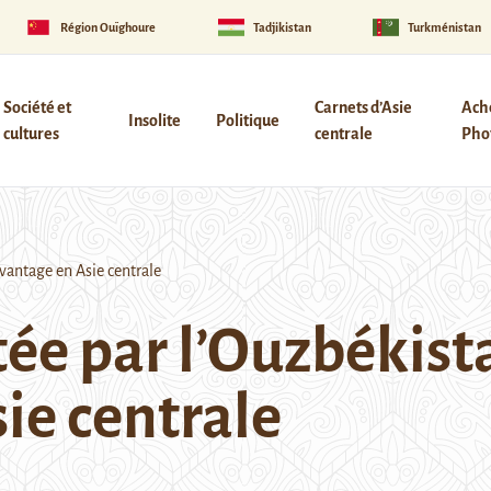
Région Ouïghoure
Tadjikistan
Turkménistan
Société et
Carnets d’Asie
Ach
Insolite
Politique
cultures
centrale
Phot
vantage en Asie centrale
tée par l’Ouzbékist
ie centrale