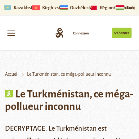
Kazakhstan
Kirghizstan
Ouzbékistan
Région Ouïghoure
Tadjik
S’abonner
Connexion
Accueil
Le Turkménistan, ce méga-pollueur inconnu
Le Turkménistan, ce méga-
pollueur inconnu
DECRYPTAGE.
Le Turkménistan est