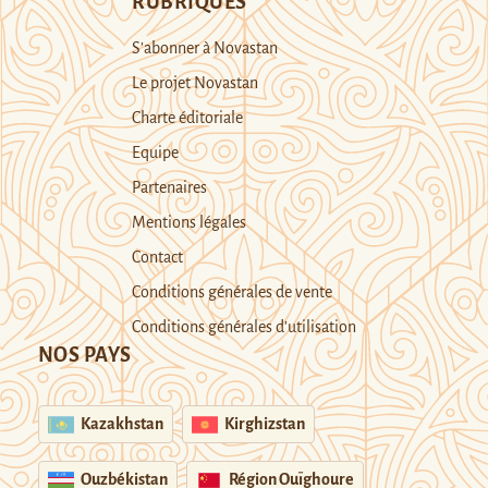
RUBRIQUES
S’abonner à Novastan
Le projet Novastan
Charte éditoriale
Equipe
Partenaires
Mentions légales
Contact
Conditions générales de vente
Conditions générales d’utilisation
NOS PAYS
Kazakhstan
Kirghizstan
Ouzbékistan
Région Ouïghoure