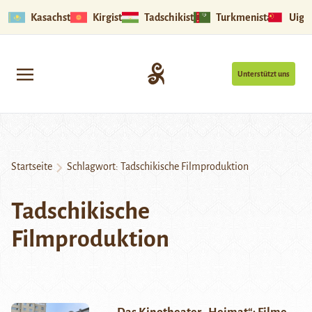
Kasachstan
Kirgistan
Tadschikistan
Turkmenistan
Uigu
Unterstützt uns
Startseite
Schlagwort:
Tadschikische Filmproduktion
Tadschikische
Filmproduktion