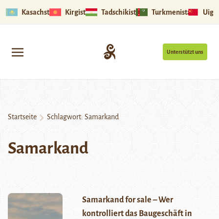
Kasachstan
Kirgistan
Tadschikistan
Turkmenistan
Uigu
Unterstützt uns
Startseite
Schlagwort:
Samarkand
Samarkand
Samarkand for sale – Wer
kontrolliert das Baugeschäft in