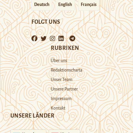
Deutsch
English
Français
FOLGT UNS
RUBRIKEN
Über uns
Redaktionscharta
Unser Team
Unsere Partner
Impressum
Kontakt
UNSERE LÄNDER