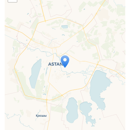
Travelers' Map wird geladen …
Wenn du dies siehst, nachdem deine
Seite vollständig geladen wurde,
fehlen leafletJS-Dateien.