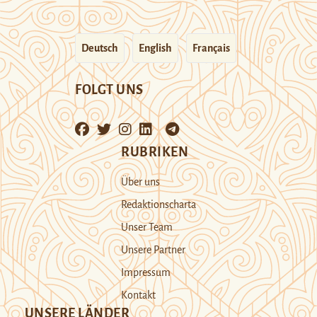
Deutsch
English
Français
FOLGT UNS
RUBRIKEN
Über uns
Redaktionscharta
Unser Team
Unsere Partner
Impressum
Kontakt
UNSERE LÄNDER