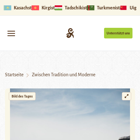
Kasachstan
Kirgistan
Tadschikistan
Turkmenistan
Uigu
Unterstützt uns
Startseite
Zwischen Tradition und Moderne
Bild des Tages