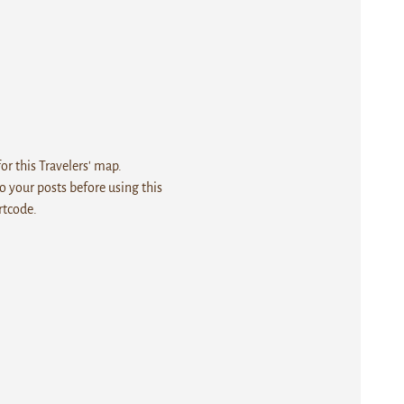
r this Travelers' map.
 your posts before using this
rtcode.