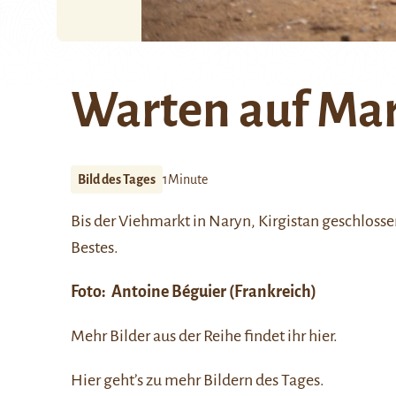
Warten auf Mar
Bild des Tages
1Minute
Bis der Viehmarkt in
Naryn
, Kirgistan geschloss
Bestes.
Foto:
Antoine Béguier
(Frankreich)
Mehr Bilder aus der Reihe findet ihr
hier
.
Hier
geht’s zu mehr Bildern des Tages.