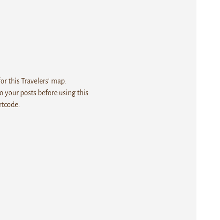
r this Travelers' map.
 your posts before using this
rtcode.