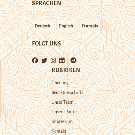
SPRACHEN
Deutsch
English
Français
FOLGT UNS
RUBRIKEN
Über uns
Redaktionscharta
Unser Team
Unsere Partner
Impressum
Kontakt