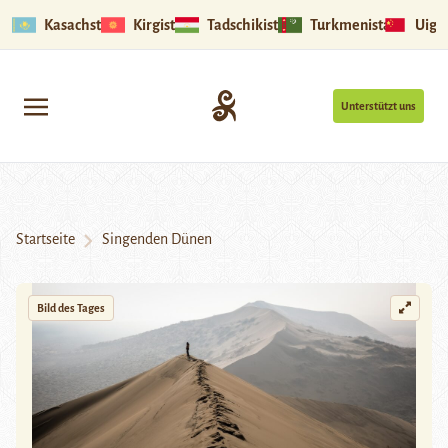
Kasachstan
Kirgistan
Tadschikistan
Turkmenistan
Uigu
Unterstützt uns
Startseite
Singenden Dünen
Bild des Tages