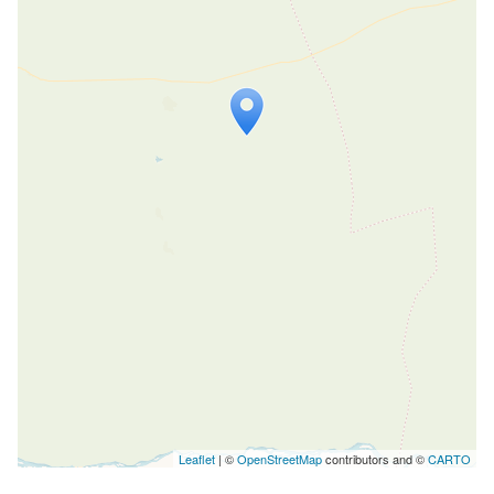
Travelers' Map wird geladen …
Wenn du dies siehst, nachdem deine
Seite vollständig geladen wurde,
fehlen leafletJS-Dateien.
Leaflet
| ©
OpenStreetMap
contributors and ©
CARTO