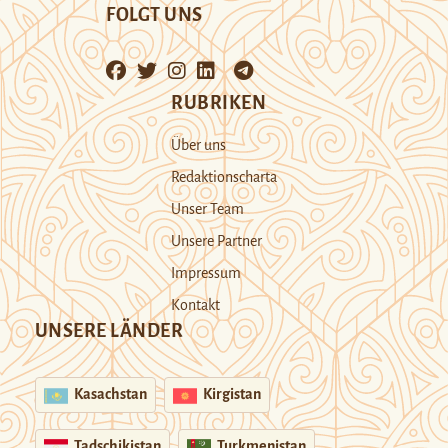
FOLGT UNS
RUBRIKEN
Über uns
Redaktionscharta
Unser Team
Unsere Partner
Impressum
Kontakt
UNSERE LÄNDER
Kasachstan
Kirgistan
Tadschikistan
Turkmenistan