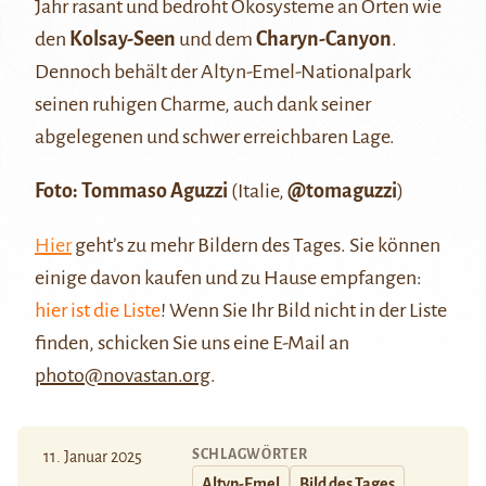
Jahr rasant und bedroht Ökosysteme an Orten wie
den
Kolsay-Seen
und dem
Charyn-Canyon
.
Dennoch behält der Altyn-Emel-Nationalpark
seinen ruhigen Charme, auch dank seiner
abgelegenen und schwer erreichbaren Lage.
Foto: Tommaso Aguzzi
(Italie,
@tomaguzzi
)
Hier
geht’s zu mehr Bildern des Tages. Sie können
einige davon kaufen und zu Hause empfangen:
hier ist die Liste
! Wenn Sie Ihr Bild nicht in der Liste
finden, schicken Sie uns eine E-Mail an
photo@novastan.org
.
SCHLAGWÖRTER
11. Januar 2025
Altyn-Emel
Bild des Tages