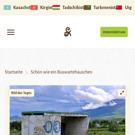
Kasachstan
Kirgistan
Tadschikistan
Turkmenistan
Uigu
Unterstützt uns
Startseite
Schön wie ein Buswartehäuschen
Bild des Tages