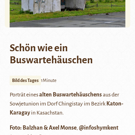
Schön wie ein
Buswartehäuschen
Bild des Tages
1Minute
Porträt eines
alten Buswartehäuschens
aus der
Sowjetunion im Dorf Chingistay im Bezirk
Katon-
Karagay
in Kasachstan.
Foto:
Balzhan & Axel Monse
,
@infoshymkent