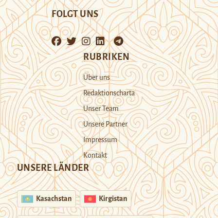
FOLGT UNS
RUBRIKEN
Über uns
Redaktionscharta
Unser Team
Unsere Partner
Impressum
Kontakt
UNSERE LÄNDER
Kasachstan
Kirgistan