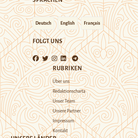
SPRACHEN
Deutsch
English
Français
FOLGT UNS
RUBRIKEN
Über uns
Redaktionscharta
Unser Team
Unsere Partner
Impressum
Kontakt