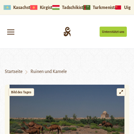
Kasachstan
Kirgistan
Tadschikistan
Turkmenistan
Uigu
Unterstützt uns
Startseite
Ruinen und Kamele
Bild des Tages