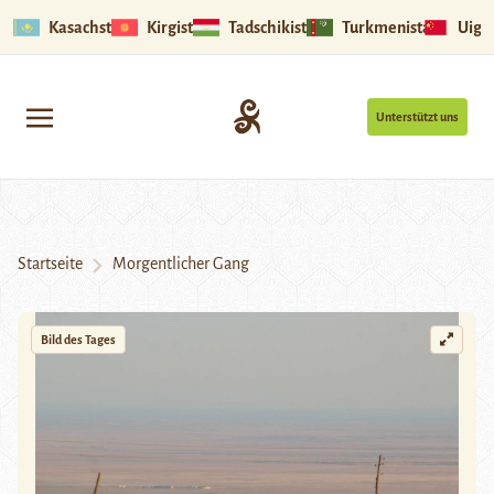
Kasachstan
Kirgistan
Tadschikistan
Turkmenistan
Uigu
Unterstützt uns
Startseite
Morgentlicher Gang
Bild des Tages