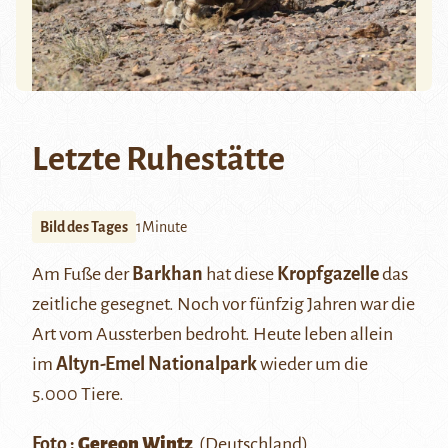
Letzte Ruhestätte
Bild des Tages
1Minute
Am Fuße der
Barkhan
hat diese
Kropfgazelle
das
zeitliche gesegnet. Noch vor fünfzig Jahren war die
Art vom Aussterben bedroht. Heute leben allein
im
Altyn-Emel Nationalpark
wieder um die
5.000 Tiere.
Foto :
Gereon Wintz
(Deutschland)