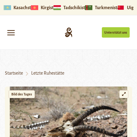
Kasachstan
Kirgistan
Tadschikistan
Turkmenistan
Uigu
Unterstützt uns
Startseite
Letzte Ruhestätte
Bild des Tages