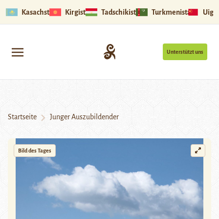
Kasachstan
Kirgistan
Tadschikistan
Turkmenistan
Uigu
Unterstützt uns
Startseite
Junger Auszubildender
Bild des Tages