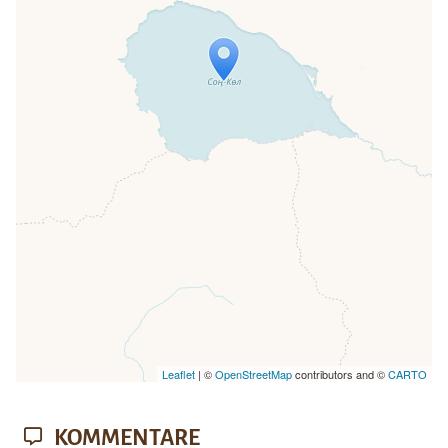
Travelers' Map wird geladen …
Wenn du dies siehst, nachdem deine
Seite vollständig geladen wurde,
fehlen leafletJS-Dateien.
Leaflet
| ©
OpenStreetMap
contributors and ©
CARTO
KOMMENTARE