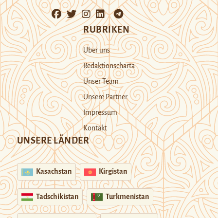
RUBRIKEN
Über uns
Redaktionscharta
Unser Team
Unsere Partner
Impressum
Kontakt
UNSERE LÄNDER
Kasachstan
Kirgistan
Tadschikistan
Turkmenistan