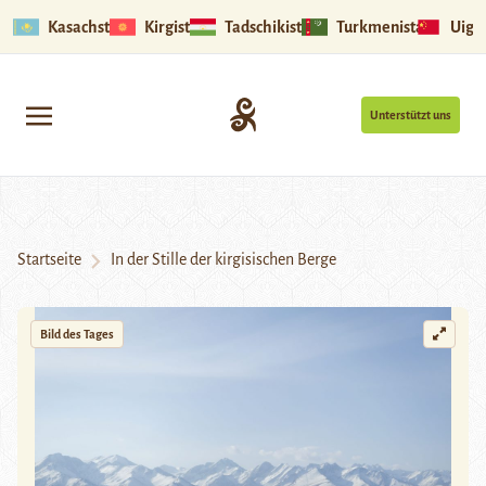
Kasachstan
Kirgistan
Tadschikistan
Turkmenistan
Uigu
Unterstützt uns
Startseite
In der Stille der kirgisischen Berge
Bild des Tages