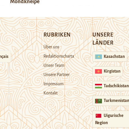
Mondkneipe
RUBRIKEN
UNSERE
LÄNDER
Über uns
Redaktionscharta
nçais
Kasachstan
Unser Team
Kirgistan
Unsere Partner
Impressum
Tadschikistan
Kontakt
Turkmenista
Uigurische
Region