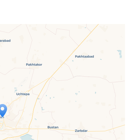
p wird geladen …
ne Seite vollständig geladen wurde,
letJS-Dateien.