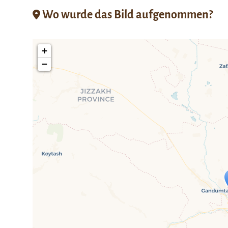
Wo wurde das Bild aufgenommen?
+
−
Travelers' Ma
Wenn du dies siehst, nachdem dei
fehlen leaf