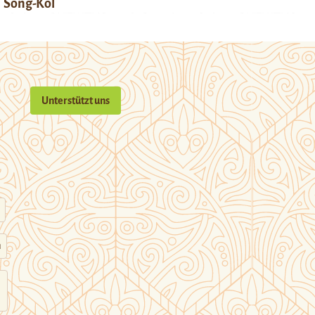
Song-Köl
Unterstützt uns
n