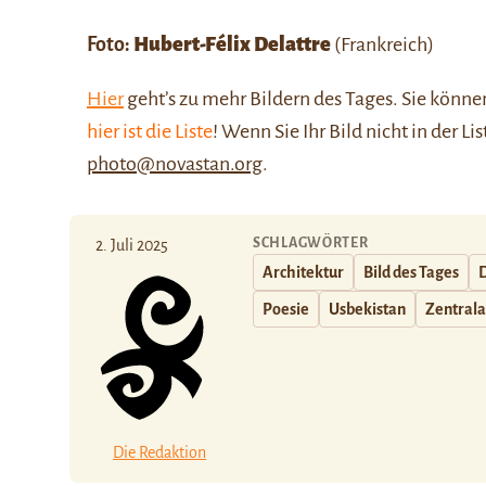
Foto:
Hubert-Félix Delattre
(Frankreich)
Hier
geht’s zu mehr Bildern des Tages. Sie kön
hier ist die Liste
! Wenn Sie Ihr Bild nicht in der Li
photo@novastan.org
.
SCHLAGWÖRTER
2. Juli 2025
Architektur
Bild des Tages
Poesie
Usbekistan
Zentrala
Die Redaktion