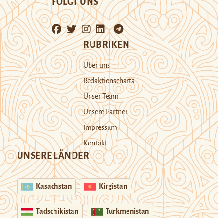
FOLGT UNS
RUBRIKEN
Über uns
Redaktionscharta
Unser Team
Unsere Partner
Impressum
Kontakt
UNSERE LÄNDER
Kasachstan
Kirgistan
Tadschikistan
Turkmenistan