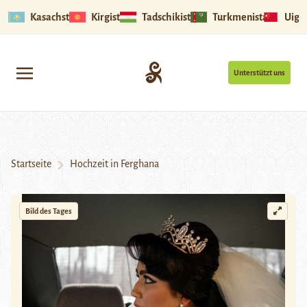
Kasachstan
Kirgistan
Tadschikistan
Turkmenistan
Uigu
Unterstützt uns
Startseite
Hochzeit in Ferghana
Bild des Tages