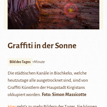
Graffiti in der Sonne
Bild des Tages
1Minute
Die städtischen Kanäle in Bischkeks, welche
heutzutage alle ausgetrocknet sind, sind von
Graffiti Künstlern der Haupstadt Kirgistans
okkupiert worden.
Foto: Simon Massicotte
Hier
geht’s zu mehr Bildern des Tages. Sie können