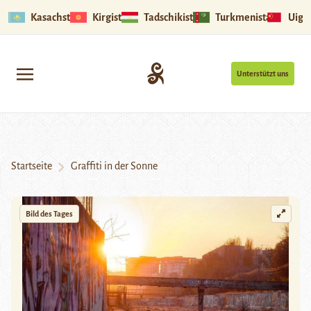
Kasachstan
Kirgistan
Tadschikistan
Turkmenistan
Uigu
Unterstützt uns
Startseite
Graffiti in der Sonne
Bild des Tages