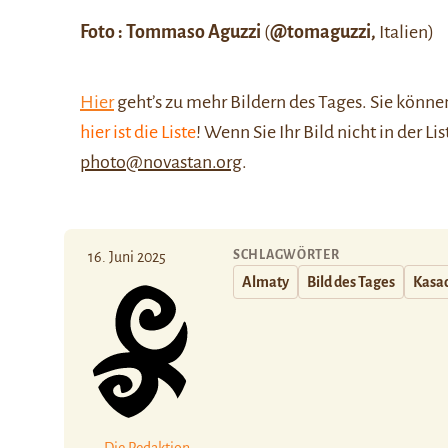
Foto : Tommaso Aguzzi
(
@tomaguzzi,
Italien)
Hier
geht’s zu mehr Bildern des Tages. Sie kön
hier ist die Liste
! Wenn Sie Ihr Bild nicht in der Li
photo@novastan.org
.
SCHLAGWÖRTER
16. Juni 2025
Almaty
Bild des Tages
Kasa
Die Redaktion