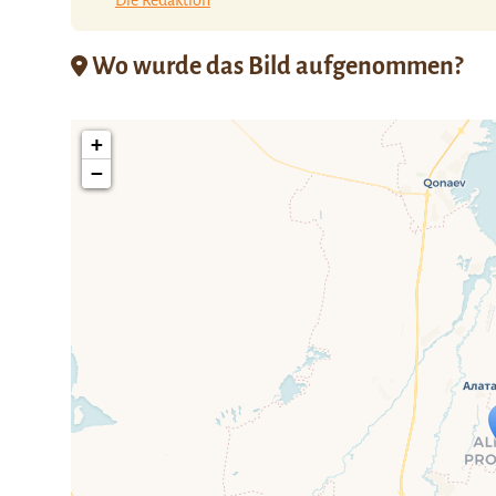
Wo wurde das Bild aufgenommen?
+
−
Travelers' Ma
Wenn du dies siehst, nachdem dei
fehlen leaf