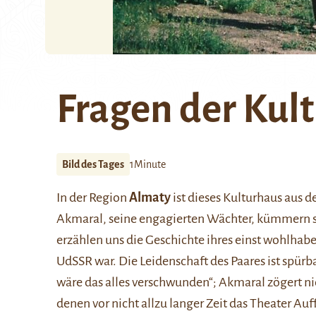
Fragen der Kul
Bild des Tages
1Minute
In der Region
Almaty
ist dieses Kulturhaus aus d
Akmaral, seine engagierten Wächter, kümmern si
erzählen uns die Geschichte ihres einst wohlhab
UdSSR war. Die Leidenschaft des Paares ist spürbar
wäre das alles verschwunden“; Akmaral zögert nic
denen vor nicht allzu langer Zeit das Theater A