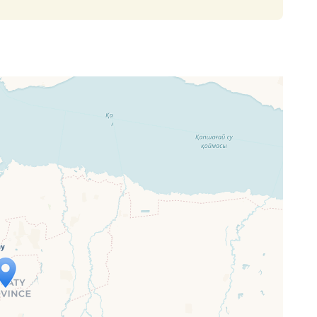
p wird geladen …
ne Seite vollständig geladen wurde,
letJS-Dateien.