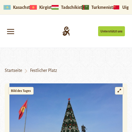
Kasachstan
Kirgistan
Tadschikistan
Turkmenistan
Uigu
Unterstützt uns
Startseite
Festlicher Platz
Bild des Tages