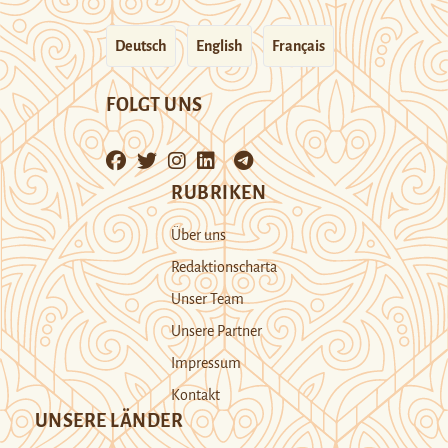
Deutsch
English
Français
FOLGT UNS
RUBRIKEN
Über uns
Redaktionscharta
Unser Team
Unsere Partner
Impressum
Kontakt
UNSERE LÄNDER