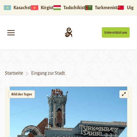
Kasachstan
Kirgistan
Tadschikistan
Turkmenistan
Uigu
Unterstützt uns
Startseite
Eingang zur Stadt
Bild des Tages