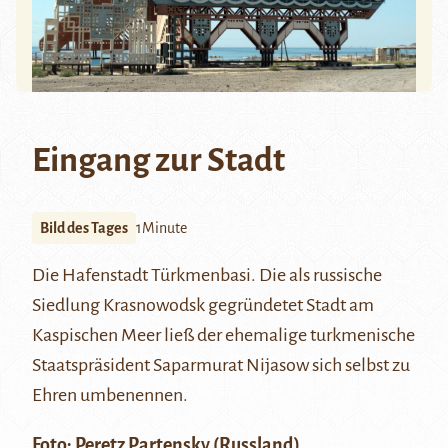
Eingang zur Stadt
Bild des Tages
1Minute
Die Hafenstadt
Türkmenbasi
. Die als russische
Siedlung Krasnowodsk gegründetet Stadt am
Kaspischen Meer
ließ der ehemalige turkmenische
Staatspräsident
Saparmurat Nijasow
sich selbst zu
Ehren umbenennen.
Foto:
Peretz Partensky
(Russland)