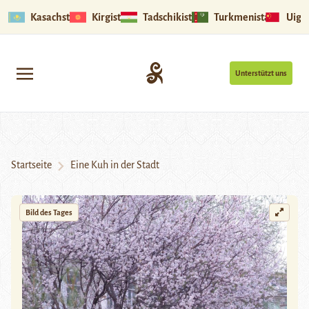
Kasachstan
Kirgistan
Tadschikistan
Turkmenistan
Uigu
Unterstützt uns
Startseite
Eine Kuh in der Stadt
Bild des Tages