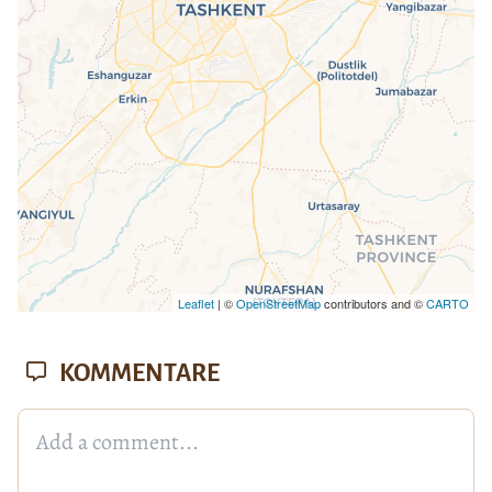
fehlen leafletJS-Dateien.
Leaflet
| ©
OpenStreetMap
contributors and ©
CARTO
KOMMENTARE