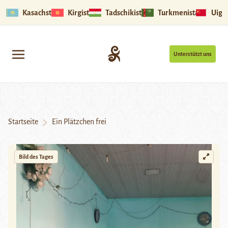
Kasachstan
Kirgistan
Tadschikistan
Turkmenistan
Uigu
Unterstützt uns
Startseite
Ein Plätzchen frei
Bild des Tages