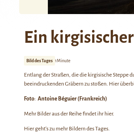
Ein kirgisische
Bild des Tages
1Minute
Entlang der Straßen, die die kirgisische Steppe d
beeindruckenden Gräbern zu stoßen. Hier überb
Foto
:
Antoine Béguier
(Frankreich)
Mehr Bilder aus der Reihe findet ihr
hier
.
Hier
geht’s zu mehr Bildern des Tages.