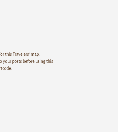
r this Travelers' map.
 your posts before using this
rtcode.