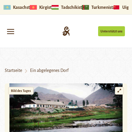
Kasachstan
Kirgistan
Tadschikistan
Turkmenistan
Uigu
Unterstützt uns
Startseite
Ein abgelegenes Dorf
Bild des Tages