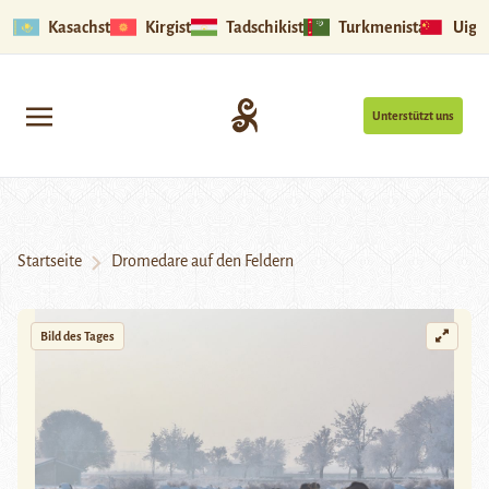
Kasachstan
Kirgistan
Tadschikistan
Turkmenistan
Uigu
Unterstützt uns
Startseite
Dromedare auf den Feldern
Bild des Tages