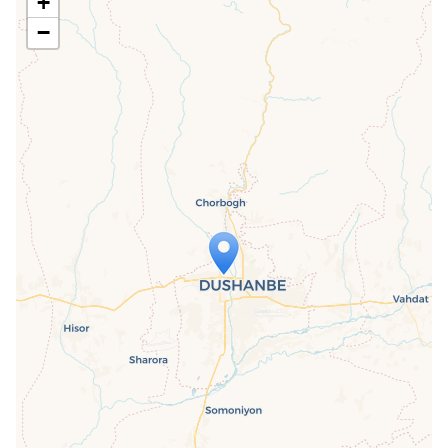
+
−
Travelers' Map wird geladen …
Wenn du dies siehst, nachdem deine
Seite vollständig geladen wurde,
fehlen leafletJS-Dateien.