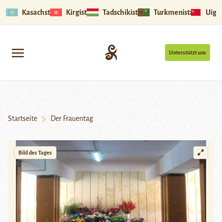
Kasachstan
Kirgistan
Tadschikistan
Turkmenistan
Uigu
Unterstützt uns
Startseite
Der Frauentag
Bild des Tages