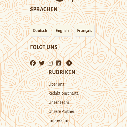
SPRACHEN
Deutsch
English
Français
FOLGT UNS
RUBRIKEN
Über uns
Redaktionscharta
Unser Team
Unsere Partner
Impressum