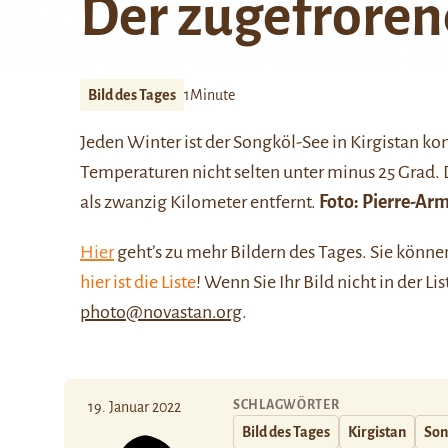
Der zugefroren
Bild des Tages
1Minute
Jeden Winter ist der Songköl-See in Kirgistan ko
Temperaturen nicht selten unter minus 25 Grad
als zwanzig Kilometer entfernt.
Foto:
Pierre-Ar
Hier
geht’s zu mehr Bildern des Tages. Sie kön
hier ist die Liste
! Wenn Sie Ihr Bild nicht in der Li
photo@novastan.org
.
SCHLAGWÖRTER
19. Januar 2022
Bild des Tages
Kirgistan
Son