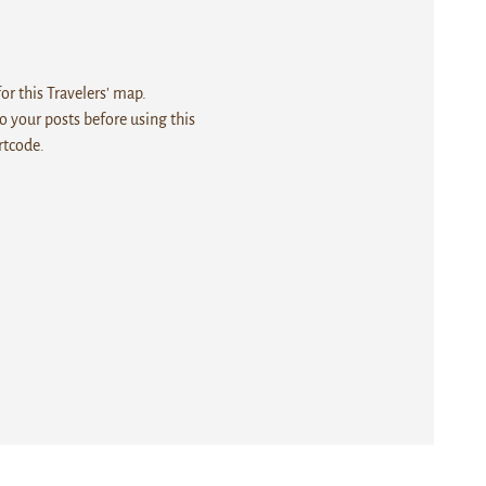
r this Travelers' map.
 your posts before using this
rtcode.