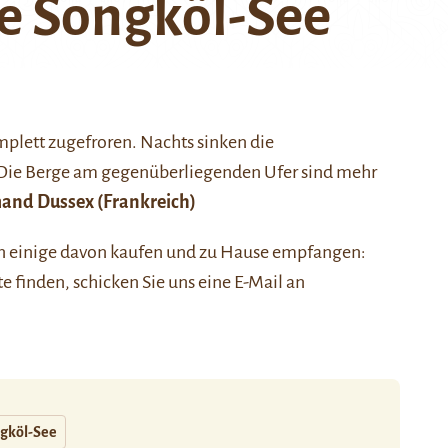
e Songköl-See
mplett zugefroren. Nachts sinken die
. Die Berge am gegenüberliegenden Ufer sind mehr
mand Dussex
(Frankreich)
nen einige davon kaufen und zu Hause empfangen:
ste finden, schicken Sie uns eine E-Mail an
gköl-See