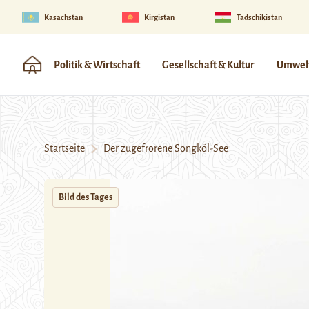
Kasachstan
Kirgistan
Tadschikistan
Politik & Wirtschaft
Gesellschaft & Kultur
Umwelt
Startseite
Der zugefrorene Songköl-See
Bild des Tages