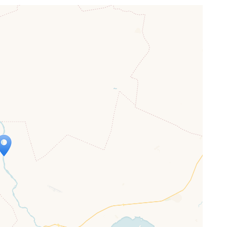
p wird geladen …
ne Seite vollständig geladen wurde,
letJS-Dateien.