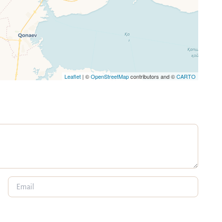
Leaflet
| ©
OpenStreetMap
contributors and ©
CARTO