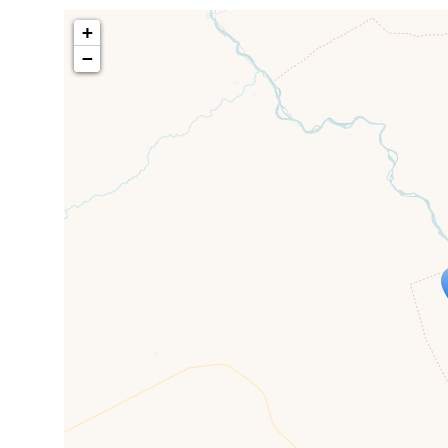
+
−
Travelers' Ma
Wenn du dies siehst, nachdem dei
fehlen leaf