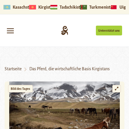
Kasachstan
Kirgistan
Tadschikistan
Turkmenistan
Uigu
Unterstützt uns
Startseite
Das Pferd, die wirtschaftliche Basis Kirgistans
Bild des Tages