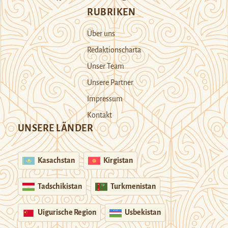
RUBRIKEN
Über uns
Redaktionscharta
Unser Team
Unsere Partner
Impressum
Kontakt
UNSERE LÄNDER
Kasachstan
Kirgistan
Tadschikistan
Turkmenistan
Uigurische Region
Usbekistan