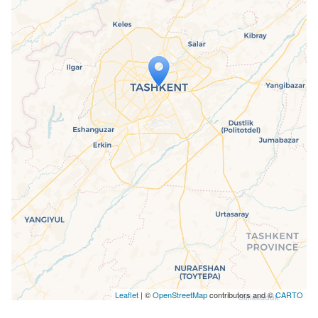
Travelers' Map wird geladen …
Wenn du dies siehst, nachdem deine
Seite vollständig geladen wurde,
fehlen leafletJS-Dateien.
Leaflet
| ©
OpenStreetMap
contributors and ©
CARTO