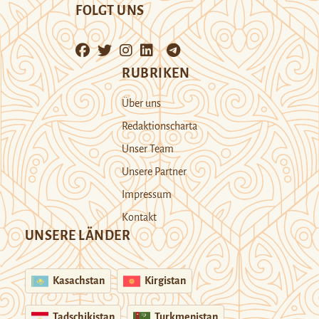
FOLGT UNS
RUBRIKEN
Über uns
Redaktionscharta
Unser Team
Unsere Partner
Impressum
Kontakt
UNSERE LÄNDER
Kasachstan
Kirgistan
Tadschikistan
Turkmenistan