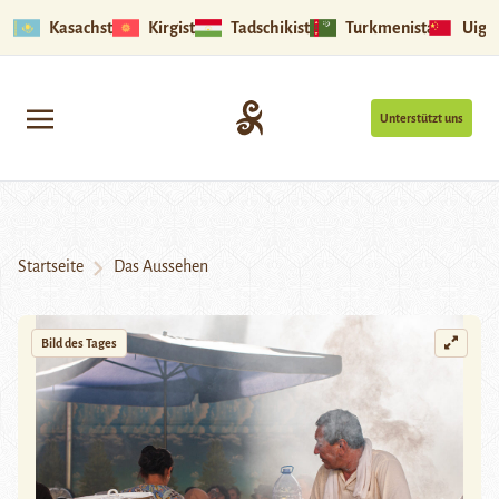
Kasachstan
Kirgistan
Tadschikistan
Turkmenistan
Uigu
Unterstützt uns
Startseite
Das Aussehen
Bild des Tages