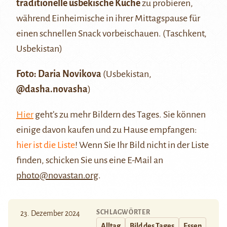
traditionelle usbekische Küche
zu probieren,
während Einheimische in ihrer Mittagspause für
einen schnellen Snack vorbeischauen. (Taschkent,
Usbekistan)
Foto: Daria Novikova
(Usbekistan,
@dasha.novasha
)
Hier
geht’s zu mehr Bildern des Tages. Sie können
einige davon kaufen und zu Hause empfangen:
hier ist die Liste
! Wenn Sie Ihr Bild nicht in der Liste
finden, schicken Sie uns eine E-Mail an
photo@novastan.org
.
SCHLAGWÖRTER
23. Dezember 2024
Alltag
Bild des Tages
Essen