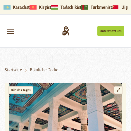
Kasachstan
Kirgistan
Tadschikistan
Turkmenistan
Uigu
Unterstützt uns
Startseite
Bläuliche Decke
Bild des Tages