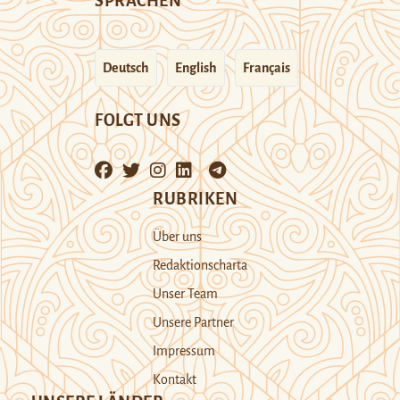
SPRACHEN
Deutsch
English
Français
FOLGT UNS
RUBRIKEN
Über uns
Redaktionscharta
Unser Team
Unsere Partner
Impressum
Kontakt