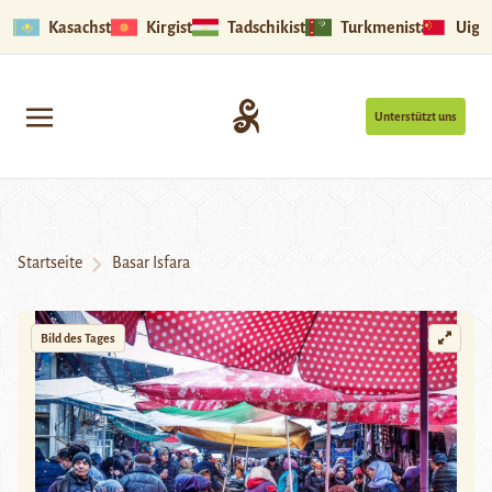
Kasachstan
Kirgistan
Tadschikistan
Turkmenistan
Uigu
Unterstützt uns
Startseite
Basar Isfara
Bild des Tages