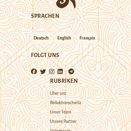
SPRACHEN
Deutsch
English
Français
FOLGT UNS
RUBRIKEN
Über uns
Redaktionscharta
Unser Team
Unsere Partner
Impressum