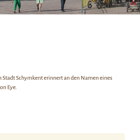
n Stadt
Schymkent
erinnert an den Namen eines
on Eye
.