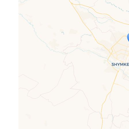
Travelers' Ma
Wenn du dies siehst, nachdem dei
fehlen leaf