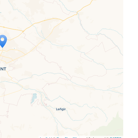
p wird geladen …
ne Seite vollständig geladen wurde,
letJS-Dateien.