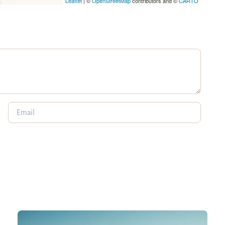
Leaflet
| ©
OpenStreetMap
contributors and ©
CARTO