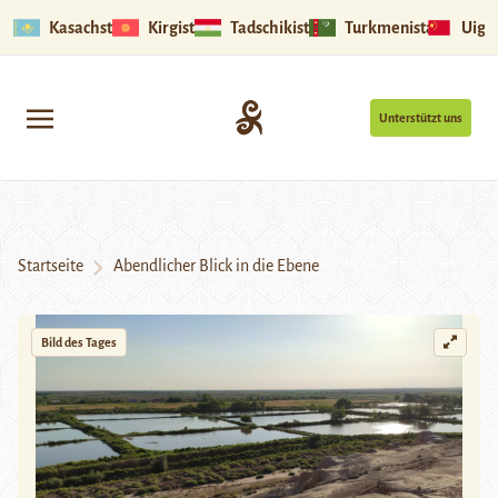
Kasachstan
Kirgistan
Tadschikistan
Turkmenistan
Uigu
Unterstützt uns
Startseite
Abendlicher Blick in die Ebene
Bild des Tages