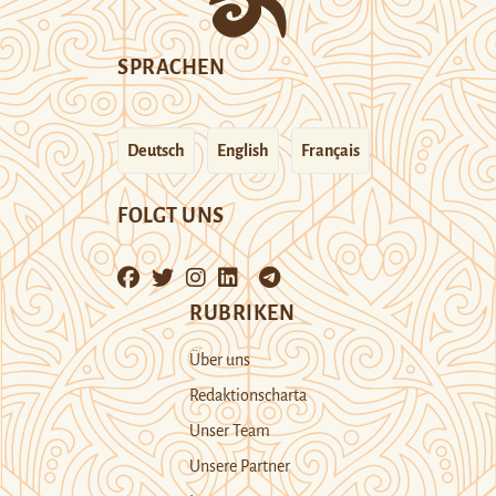
SPRACHEN
Deutsch
English
Français
FOLGT UNS
RUBRIKEN
Über uns
Redaktionscharta
Unser Team
Unsere Partner