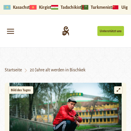
Kasachstan
Kirgistan
Tadschikistan
Turkmenistan
Uigu
Unterstützt uns
Startseite
20 Jahre alt werden in Bischkek
Bild des Tages