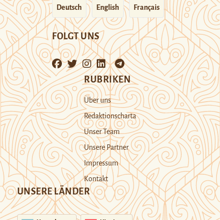
Deutsch
English
Français
FOLGT UNS
RUBRIKEN
Über uns
Redaktionscharta
Unser Team
Unsere Partner
Impressum
Kontakt
UNSERE LÄNDER