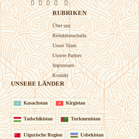
RUBRIKEN
Über uns
Redaktionscharta
Unser Team
Unsere Partner
Impressum
Kontakt
UNSERE LÄNDER
Kasachstan
Kirgistan
Tadschikistan
Turkmenistan
Uigurische Region
Usbekistan