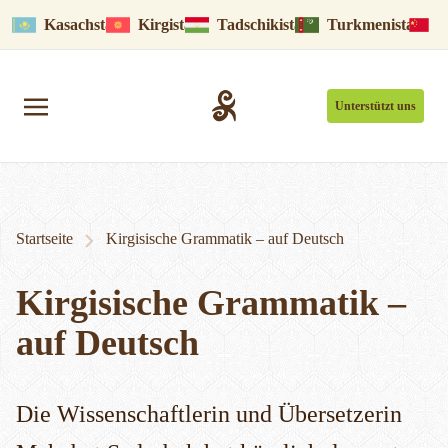
Kasachstan
Kirgistan
Tadschikistan
Turkmenistan
U
Unterstützt uns
Startseite
Kirgisische Grammatik – auf Deutsch
Kirgisische Grammatik –
auf Deutsch
Die Wissenschaftlerin und Übersetzerin